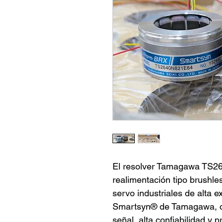
El resolver Tamagawa TS2
realimentación tipo brushle
servo industriales de alta e
Smartsyn® de Tamagawa, of
señal, alta confiabilidad y p