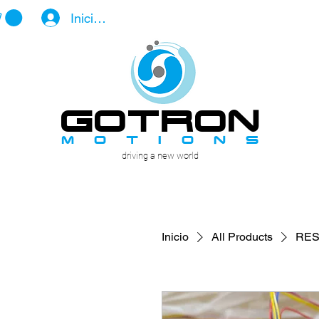
Iniciar sesión
GOTROn
m o t i o n s
driving a new world
Inicio
All Products
RES