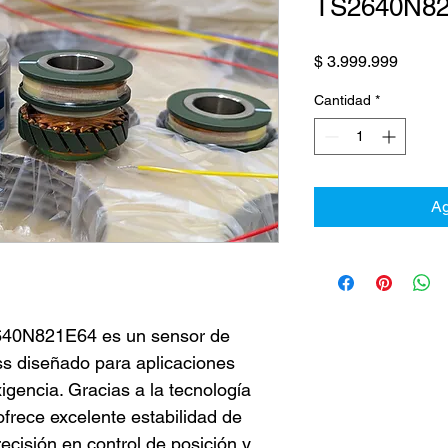
TS2640N8
Precio
$ 3.999.999
Cantidad
*
Ag
640N821E64 es un sensor de 
ss diseñado para aplicaciones 
xigencia. Gracias a la tecnología 
rece excelente estabilidad de 
recisión en control de posición y 