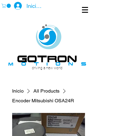
Iniciar sesión
GOTROn
m o t i o n s
driving a new world
Inicio
All Products
Encoder Mitsubishi OSA24R