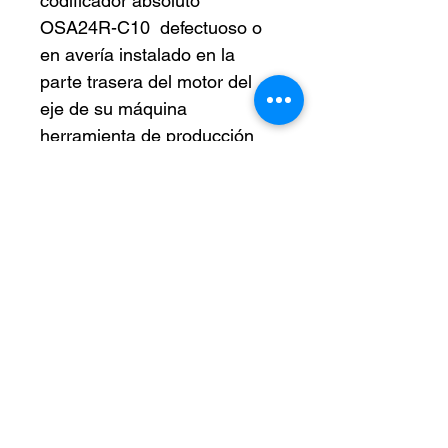
codificador absoluto 
OSA24R-C10  defectuoso o 
en avería instalado en la 
parte trasera del motor del 
eje de su máquina 
herramienta de producción 
CNC para reiniciar su 
producción lo más 
rápidamente posible.
DISPONIBILIDAD
EN STOCK 
POLÍTICA DE DEVOLUCIÓN Y
REEMBOLSO
INFORMACIÓN DEL ENVÍO
-Si este artículo es defectuoso a la 